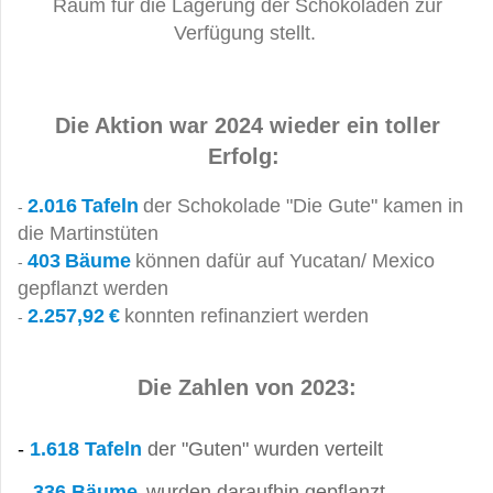
Raum für die Lagerung der Schokoladen zur
Verfügung stellt.
Die Aktion war 2024 wieder ein toller
Erfolg:
2.016
Tafeln
der Schokolade "Die Gute" kamen in
-
die
Martinstüten
403
Bäume
können dafür auf Yucatan/ Mexico
-
gepflanzt
werden
2.257,92
€
konnten refinanziert werden
-
Die Zahlen von 2023:
-
1.618 Tafeln
der "Guten" wurden verteilt
-
336
Bäume
wurden daraufhin gepflanzt